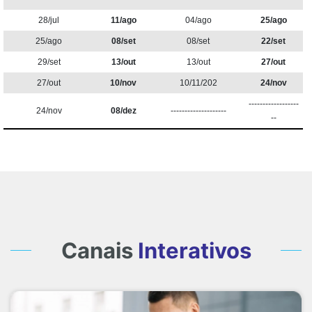
28/jul
11/ago
04/ago
25/ago
25/ago
08/set
08/set
22/set
29/set
13/out
13/out
27/out
27/out
10/nov
10/11/202
24/nov
------------------
24/nov
08/dez
--------------------
--
Canais
Interativos