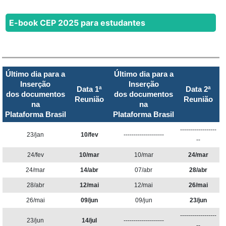
E-book CEP 2025 para estudantes
Último dia para a
Último dia para a
Inserção
Inserção
Data 1ª
Data 2ª
dos documentos
dos documentos
Reunião
Reunião
na
na
Plataforma Brasil
Plataforma Brasil
------------------
23/jan
10/fev
--------------------
--
24/fev
10/mar
10/mar
24/mar
24/mar
14/abr
07/abr
28/abr
28/abr
12/mai
12/mai
26/mai
26/mai
09/jun
09/jun
23/jun
------------------
23/jun
14/jul
--------------------
--