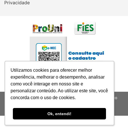
Privacidade
Utilizamos cookies para oferecer melhor
Utilizamos cookies para oferecer melhor
experiência, melhorar o desempenho, analisar
experiência, melhorar o desempenho, analisar
como você interage em nosso site e
como você interage em nosso site e
personalizar conteúdo. Ao utilizar este site, você
personalizar conteúdo. Ao utilizar este site, você
concorda com o uso de cookies.
concorda com o uso de cookies.
SUPREMA-Sociedade Universitária para o Ensino Médico
Assistencial LTDA - CNPJ: 05.079.440/0001-08
Todos os Direitos Reservados
Ok, entendi!
Ok, entendi!