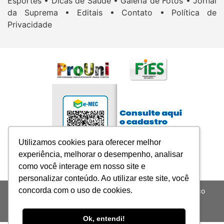
Esportes •
Dicas de Saúde •
Galeria de Fotos •
Jornal
da Suprema •
Editais •
Contato •
Política de
Privacidade
Utilizamos cookies para oferecer melhor
Utilizamos cookies para oferecer melhor
experiência, melhorar o desempenho, analisar
experiência, melhorar o desempenho, analisar
como você interage em nosso site e
como você interage em nosso site e
personalizar conteúdo. Ao utilizar este site, você
personalizar conteúdo. Ao utilizar este site, você
concorda com o uso de cookies.
concorda com o uso de cookies.
SUPREMA-Sociedade Universitária para o Ensino Médico
Assistencial LTDA - CNPJ: 05.079.440/0001-08
Todos os Direitos Reservados
Ok, entendi!
Ok, entendi!